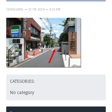
–
–
CERACLINIC
15 7月 2014
4:15 PM
CATEGORIES:
No category