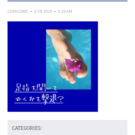
–
–
CERACLINIC
3 7月 2023
9:23 AM
CATEGORIES: