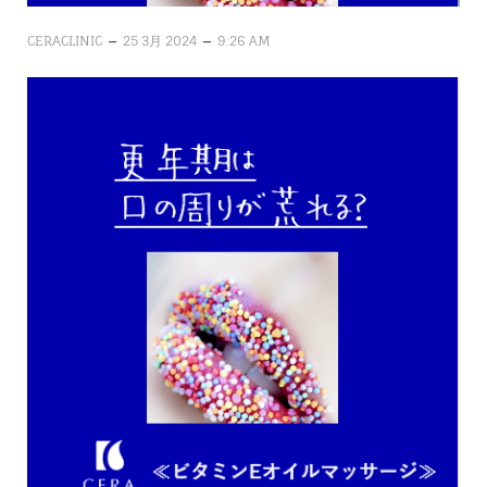
–
–
CERACLINIC
25 3月 2024
9:26 AM