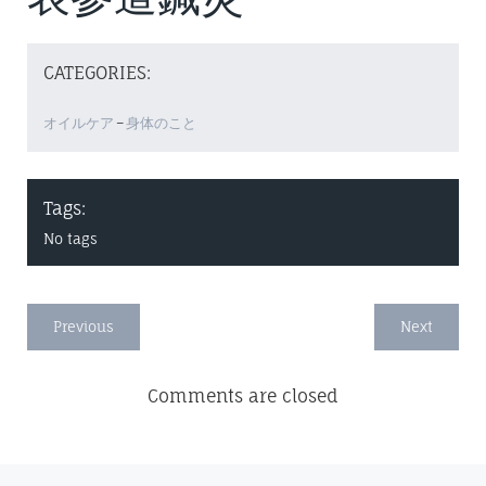
CATEGORIES:
オイルケア
–
身体のこと
Tags:
No tags
Previous
Next
Comments are closed