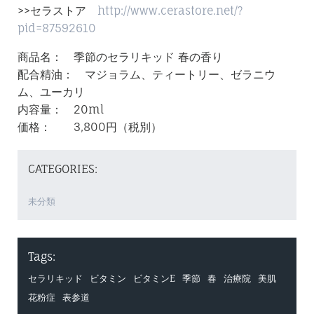
>>セラストア
http://www.cerastore.net/?
pid=87592610
商品名： 季節のセラリキッド 春の香り
配合精油： マジョラム、ティートリー、ゼラニウ
ム、ユーカリ
内容量： 20ml
価格： 3,800円（税別）
CATEGORIES:
未分類
Tags:
セラリキッド
ビタミン
ビタミンE
季節
春
治療院
美肌
花粉症
表参道