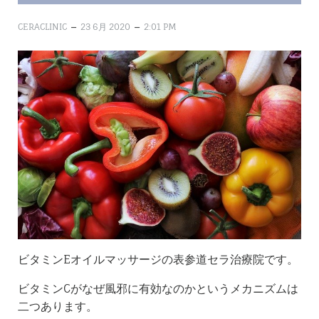
–
–
CERACLINIC
23 6月 2020
2:01 PM
ビタミンEオイルマッサージの表参道セラ治療院です。
ビタミンCがなぜ風邪に有効なのかというメカニズムは
二つあります。